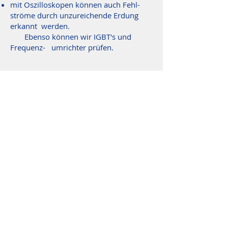
mit Oszilloskopen können auch Fehl-
ströme durch unzureichende Erdung
erkannt werden.
Ebenso können wir IGBT's und
Frequenz- umrichter prüfen.
4) Pumpe ausrichten
Lasertechnik ermöglicht uns die absolut
genaue Ausrichtung Ihrer Pumpe.
Kontakt
zurück
Impressum & Datenschutz
© 2026 by PSRR